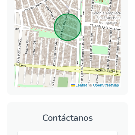
Leaflet
|
©
OpenStreetMap
Contáctanos