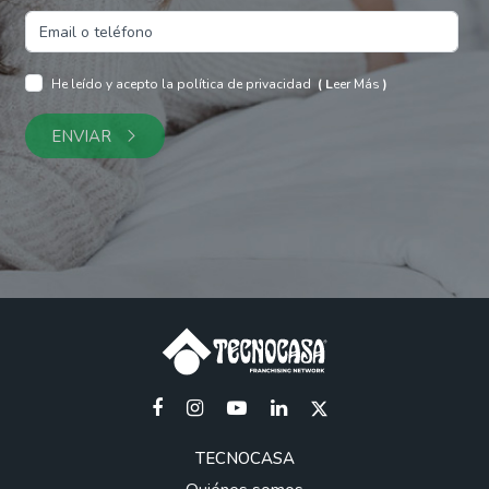
He leído y acepto la política de privacidad
(
L
eer Más
)
ENVIAR
TECNOCASA