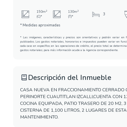
2
2
150m
130m
3
(C)*
(T)*
* Medidas aproximadas
* Las imágenes, características y precios son orientativos y podrán variar en 
publicados. Los gastos notariales, honorarios e impuestos pueden variar en func
cada caso en específico; en las operaciones de crédito, el precio total se determi
gastos notariales; para más información acude a la Agencia correspondiente.
Descripción del Inmueble
CASA NUEVA EN FRACCIONAMIENTO CERRADO C
PERINORTE CUAUTITLAN IZCALLI,CUENTA CON 1
COCINA EQUIPADA, PATIO TRASERO DE 20 M2, 
CISTERNA DE 1,100 LITROS, 2 LUGARES DE EST
MANTENIMIENTO.