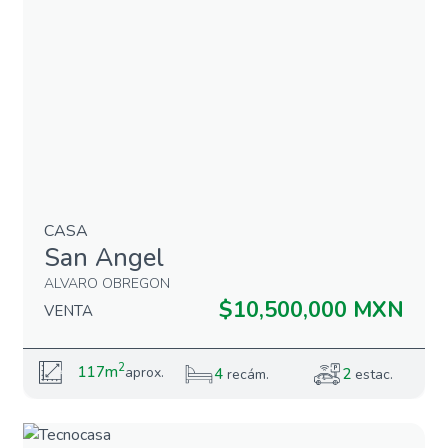
CASA
San Angel
ALVARO OBREGON
$10,500,000 MXN
VENTA
2
117m
aprox.
4
2
recám.
estac.