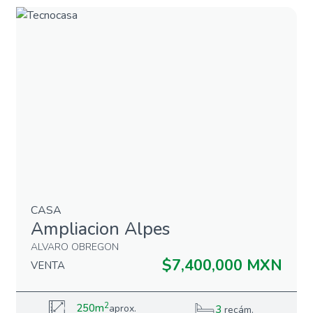
CASA
Ampliacion Alpes
ALVARO OBREGON
$7,400,000 MXN
VENTA
2
250m
aprox.
3
recám.