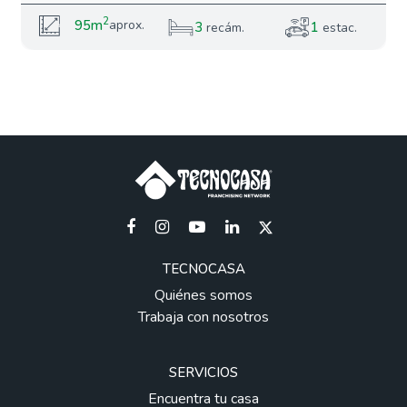
2
95m
aprox.
3
1
recám.
estac.
TECNOCASA
Quiénes somos
Trabaja con nosotros
SERVICIOS
Encuentra tu casa