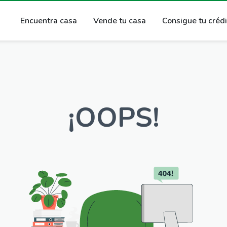
Encuentra casa
Vende tu casa
Consigue tu créd
¡OOPS!