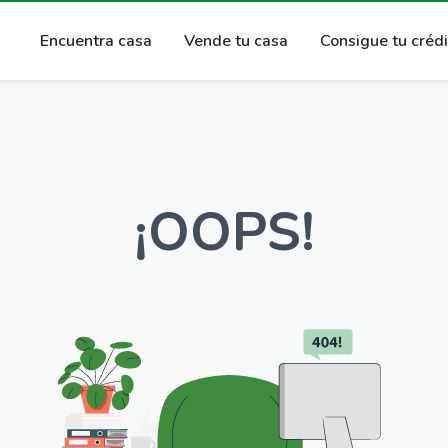
Encuentra casa
Vende tu casa
Consigue tu créd
¡OOPS!